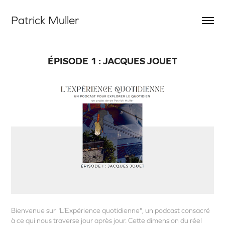
Patrick Muller
ÉPISODE 1 : JACQUES JOUET
Bienvenue sur "L’Expérience quotidienne", un podcast consacré
à ce qui nous traverse jour après jour. Cette dimension du réel