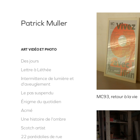
Patrick Muller
ART VIDÉO ET PHOTO
Des jours
Lettre à Léthée
Intermittence de lumière et
d'aveuglement
Le pas suspendu
MC93, retour à la vie
Énigme du quotidien
Acmé
Une histoire de l'ombre
Scotch artist
22 paréidolies de rue