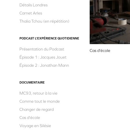
Détails Londres
Carnet Arles
Thalia Tchou (en répétition)
PODCAST L'EXPÉRIENCE QUOTIDIENNE
Présentation du Podcast
Cas d'école
Épisode 1 : Jacques Jouet
Épisode 2 : Jonathan Mann
DOCUMENTAIRE
MC93, retour à la vie
Comme tout le monde
Changer de regard
Cas d'école
Voyage en Silésie