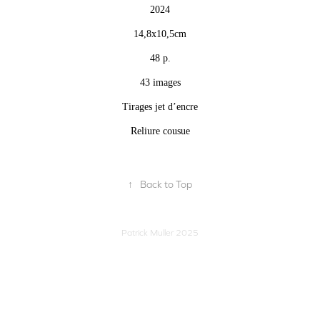
2024
14,8x10,5cm
48 p.
43 images
Tirages jet d’encre
Reliure cousue
↑
Back to Top
Patrick Muller 2025